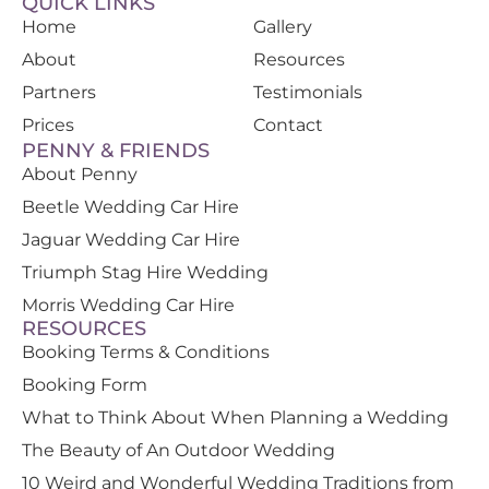
QUICK LINKS
Home
Gallery
About
Resources
Partners
Testimonials
Prices
Contact
PENNY & FRIENDS
About Penny
Beetle Wedding Car Hire
Jaguar Wedding Car Hire
Triumph Stag Hire Wedding
Morris Wedding Car Hire
RESOURCES
Booking Terms & Conditions
Booking Form
What to Think About When Planning a Wedding
The Beauty of An Outdoor Wedding
10 Weird and Wonderful Wedding Traditions from