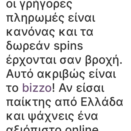
οι γρήγορες
πληρωμές είναι
κανόνας και τα
δωρεάν spins
έρχονται σαν βροχή.
Αυτό ακριβώς είναι
το
bizzo
! Αν είσαι
παίκτης από Ελλάδα
και ψάχνεις ένα
αξιόπιστο online