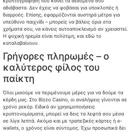
κρυπτογράφηση που κάνει τα δεδομένα σου
αδιάβαστα. Δεν έχεις να φοβάσαι για υποκλοπές ή
διαρροές. Επίσης, εφαρμόζονται αυστηρά μέτρα για
υπεύθυνο παιχνίδι – μπορείς να βάλεις όρια στα
χρήματα σου, να κάνεις αυτοαποκλεισμό αν χρειαστεί.
Η ψυχική ηρεμία είναι πολύτιμη, και εδώ το
καταλαβαίνουν.
Γρήγορες πληρωμές – ο
καλύτερος φίλος του
παίκτη
Όλοι μισούμε να περιμένουμε μέρες για να δούμε τα
κέρδη μας. Στο Bizzo Casino, οι αναλήψεις γίνονται σε
χρόνο ρεκόρ. Ειδικά αν χρησιμοποιήσεις
κρυπτονομίσματα, μπορεί να δεις τα λεφτά σου μέσα
σε λίγα λεπτά. Ακόμα και με τραπεζικές κάρτες ή e-
wallets, ο χρόνος είναι σύντομος. Έχω προσωπικά δει